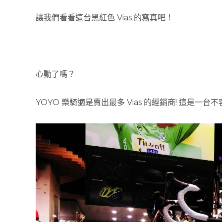
讓我們看看這台黑紅色 Vias 的寫真吧！
心動了嗎？
YOYO 樂騎適是賣出最多 Vias 的經銷商! 這是