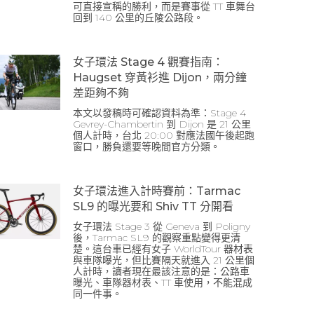
可直接宣稱的勝利，而是賽事從 TT 車舞台
回到 140 公里的丘陵公路段。
女子環法 Stage 4 觀賽指南：
Haugset 穿黃衫進 Dijon，兩分鐘
差距夠不夠
本文以發稿時可確認資料為準：Stage 4
Gevrey-Chambertin 到 Dijon 是 21 公里
個人計時，台北 20:00 對應法國午後起跑
窗口，勝負還要等晚間官方分類。
女子環法進入計時賽前：Tarmac
SL9 的曝光要和 Shiv TT 分開看
女子環法 Stage 3 從 Geneva 到 Poligny
後，Tarmac SL9 的觀察重點變得更清
楚。這台車已經有女子 WorldTour 器材表
與車隊曝光，但比賽隔天就進入 21 公里個
人計時，讀者現在最該注意的是：公路車
曝光、車隊器材表、TT 車使用，不能混成
同一件事。