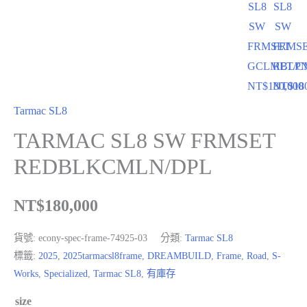
SL8
SL8
SW
SW
FRMSET
FRMS
GCLMET/C
RBLP
NT$
180,000
NT$
18
Tarmac SL8
TARMAC SL8 SW FRMSET
REDBLKCMLN/DPL
NT$
180,000
貨號:
econy-spec-frame-74925-03
分類:
Tarmac SL8
標籤:
2025
,
2025tarmacsl8frame
,
DREAMBUILD
,
Frame
,
Road
,
S-
Works
,
Specialized
,
Tarmac SL8
,
有庫存
size