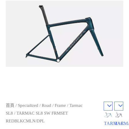
首頁
/
Specialized
/
Road
/
Frame
/
Tarmac
SL8
/ TARMAC SL8 SW FRMSET
REDBLKCMLN/DPL
TARMAC
TARM