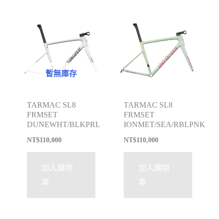
暫無庫存
TARMAC SL8
TARMAC SL8
FRMSET
FRMSET
DUNEWHT/BLKPRL
IONMET/SEA/RBLPNK
NT$
110,000
NT$
110,000
加入購物
加入購物
車
車