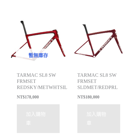
暫無庫存
TARMAC SL8 SW
TARMAC SL8 SW
FRMSET
FRMSET
REDSKY/METWHTSIL
SLDMET/REDPRL
NT$
178,000
NT$
180,000
加入購物
加入購物
車
車