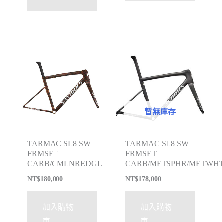
暫無庫存
TARMAC SL8 SW
TARMAC SL8 SW
FRMSET
FRMSET
CARB/CMLNREDGL
CARB/METSPHR/METWHT
NT$
180,000
NT$
178,000
加入購物
加入購物
車
車