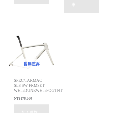
車
暫無庫存
SPEC/TARMAC
SL8 SW FRMSET
WHT/DUNEWHT/FOGTNT
NT$
178,000
加入購物