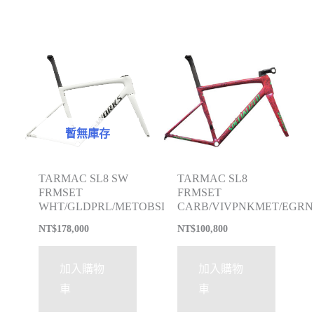
暫無庫存
TARMAC SL8 SW
TARMAC SL8
FRMSET
FRMSET
WHT/GLDPRL/METOBSD
CARB/VIVPNKMET/EGRN
NT$
178,000
NT$
100,800
加入購物
加入購物
車
車