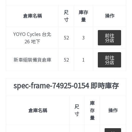
尺
庫存
倉庫名稱
操作
寸
量
YOYO Cycles 台北
前往
52
3
分店
26 地下
前往
新車組裝備貨倉庫
52
1
分店
spec-frame-74925-0154 即時庫存
庫
尺
倉庫名稱
存
操作
寸
量