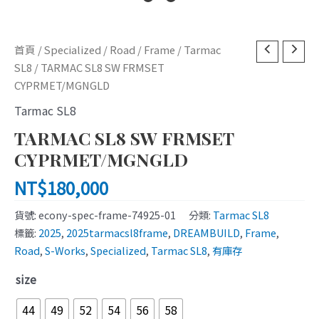
TARMAC
首頁
/
Specialized
/
Road
/
Frame
/
Tarmac
SL8
SL8
/ TARMAC SL8 SW FRMSET
SW
CYPRMET/MGNGLD
FRMSET
Tarmac SL8
CYPRMET/MGNGLD
TARMAC SL8 SW FRMSET
數
量
CYPRMET/MGNGLD
NT$
180,000
貨號:
econy-spec-frame-74925-01
分類:
Tarmac SL8
標籤:
2025
,
2025tarmacsl8frame
,
DREAMBUILD
,
Frame
,
Road
,
S-Works
,
Specialized
,
Tarmac SL8
,
有庫存
size
44
49
52
54
56
58