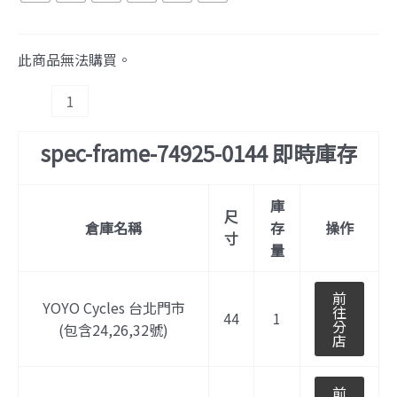
此商品無法購買。
spec-frame-74925-0144 即時庫存
庫
尺
倉庫名稱
存
操作
寸
量
前
YOYO Cycles 台北門市
往
44
1
分
(包含24,26,32號)
店
前