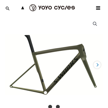
跳
MAI
至
MEN
主
要
內
容