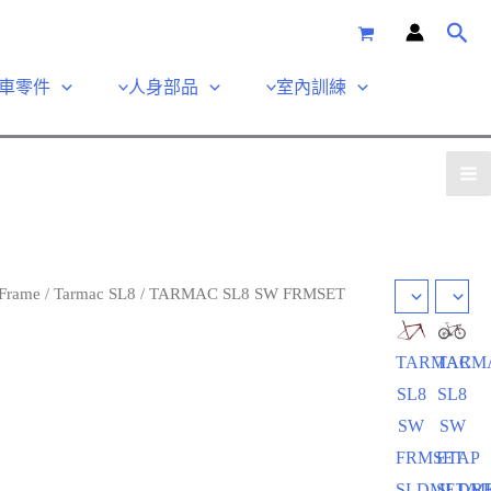
車零件
人身部品
室內訓練
Frame
/
Tarmac SL8
/ TARMAC SL8 SW FRMSET
TARMAC
TARM
SL8
SL8
SW
SW
FRMSET
ETAP
SLDMET/R
SLDM