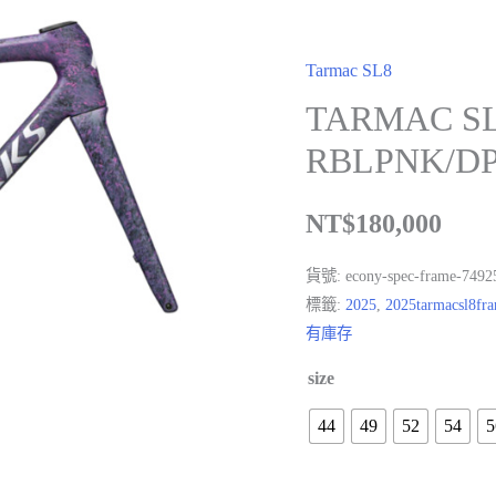
Tarmac SL8
TARMAC S
RBLPNK/D
NT$
180,000
貨號:
econy-spec-frame-7492
標籤:
2025
,
2025tarmacsl8fr
有庫存
size
44
49
52
54
5