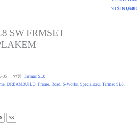
NT$
180,000
NT$
41
L8 SW FRMSET
PLAKEM
5-05
分類:
Tarmac SL8
ame
,
DREAMBUILD
,
Frame
,
Road
,
S-Works
,
Specialized
,
Tarmac SL8
,
6
58