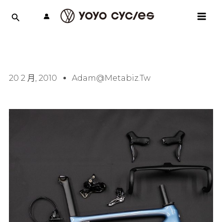
跳
MAI
至
MEN
主
要
內
容
20 2 月, 2010
Adam@metabiz.tw