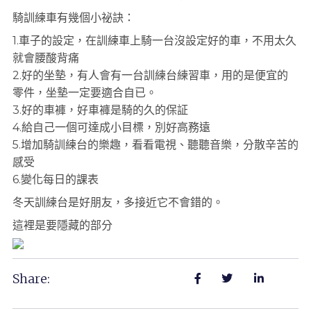
騎訓練車有幾個小祕訣：
1.車子的設定，在訓練車上騎一台沒設定好的車，不用太久
就會腰酸背痛
2.好的坐墊，有人會有一台訓練台練習車，用的是便宜的
零件，坐墊一定要適合自已。
3.好的車褲，好車褲是騎的久的保証
4.給自己一個可達成小目標，別好高務遠
5.增加騎訓練台的樂趣，看看電視、聽聽音樂，分散辛苦的
感受
6.變化每日的課表
冬天訓練台是好朋友，多接近它不會錯的。
這裡是要隱藏的部分
Share: