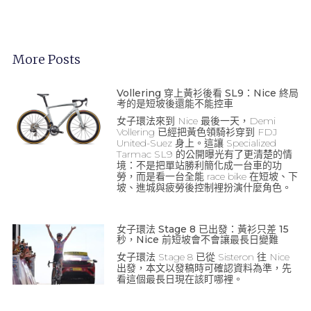
More Posts
Vollering 穿上黃衫後看 SL9：Nice 終局
考的是短坡後還能不能控車
女子環法來到 Nice 最後一天，Demi
Vollering 已經把黃色領騎衫穿到 FDJ
United-Suez 身上。這讓 Specialized
Tarmac SL9 的公開曝光有了更清楚的情
境：不是把單站勝利簡化成一台車的功
勞，而是看一台全能 race bike 在短坡、下
坡、進城與疲勞後控制裡扮演什麼角色。
女子環法 Stage 8 已出發：黃衫只差 15
秒，Nice 前短坡會不會讓最長日變難
女子環法 Stage 8 已從 Sisteron 往 Nice
出發，本文以發稿時可確認資料為準，先
看這個最長日現在該盯哪裡。