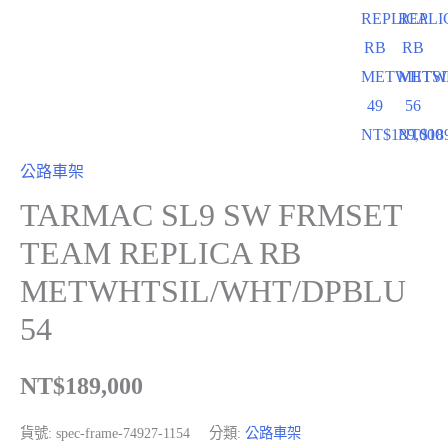
REPLICA
REPLI
RB
RB
METWHTSI
METW
49
56
NT$
189,000
NT$
18
公路車架
TARMAC SL9 SW FRMSET
TEAM REPLICA RB
METWHTSIL/WHT/DPBLU
54
NT$
189,000
貨號:
spec-frame-74927-1154
分類:
公路車架