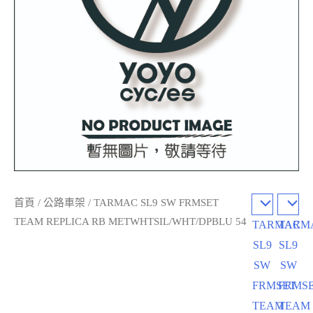
首頁
/
公路車架
/ TARMAC SL9 SW FRMSET
TEAM REPLICA RB METWHTSIL/WHT/DPBLU 54
TARMAC
TARM
SL9
SL9
SW
SW
FRMSET
FRMS
TEAM
TEAM