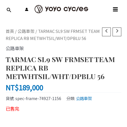
跳
MAI
至
MEN
主
要
內
首頁
/
公路車架
/ TARMAC SL9 SW FRMSET TEAM
容
REPLICA RB METWHTSIL/WHT/DPBLU 56
公路車架
TARMAC SL9 SW FRMSET TEAM
REPLICA RB
METWHTSIL/WHT/DPBLU 56
NT$
189,000
貨號:
spec-frame-74927-1156
分類:
公路車架
已售完