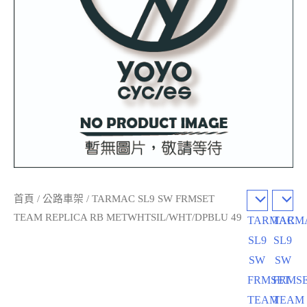
首頁
/
公路車架
/ TARMAC SL9 SW FRMSET
TEAM REPLICA RB METWHTSIL/WHT/DPBLU 49
TARMAC
TARM
SL9
SL9
SW
SW
FRMSET
FRMS
TEAM
TEAM