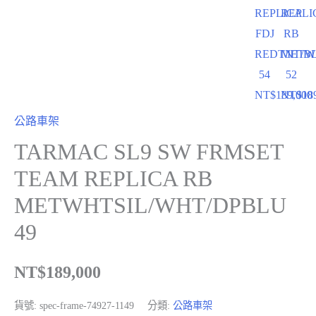
REPLICA
REPLI
FDJ
RB
REDTNT/B
METW
54
52
NT$
189,000
NT$
18
公路車架
TARMAC SL9 SW FRMSET
TEAM REPLICA RB
METWHTSIL/WHT/DPBLU
49
NT$
189,000
貨號:
spec-frame-74927-1149
分類:
公路車架