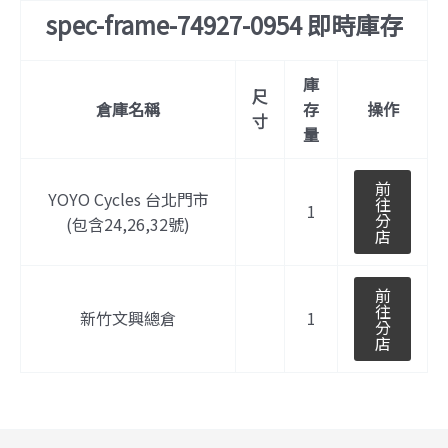
spec-frame-74927-0954 即時庫存
庫
尺
倉庫名稱
存
操作
寸
量
前
YOYO Cycles 台北門市
往
1
分
(包含24,26,32號)
店
前
往
新竹文興總倉
1
分
店