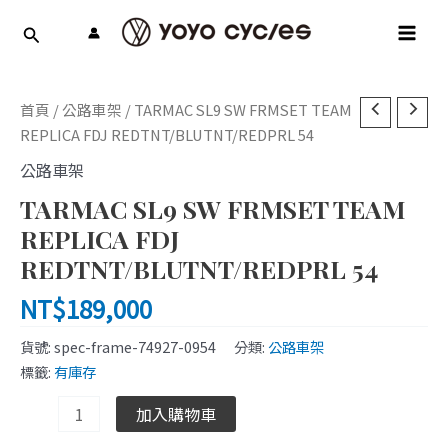
跳
MAI
至
MEN
主
要
TARMAC
內
首頁
/
公路車架
/ TARMAC SL9 SW FRMSET TEAM
SL9
容
REPLICA FDJ REDTNT/BLUTNT/REDPRL 54
SW
公路車架
FRMSET
TARMAC SL9 SW FRMSET TEAM
TEAM
REPLICA
REPLICA FDJ
FDJ
REDTNT/BLUTNT/REDPRL 54
REDTNT/BLUTNT/REDPRL
NT$
189,000
54
數
貨號:
spec-frame-74927-0954
分類:
公路車架
量
標籤:
有庫存
加入購物車