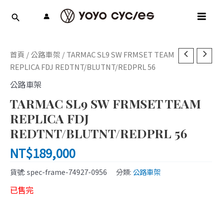
跳
MAI
至
MEN
主
要
內
首頁
/
公路車架
/ TARMAC SL9 SW FRMSET TEAM
容
REPLICA FDJ REDTNT/BLUTNT/REDPRL 56
公路車架
TARMAC SL9 SW FRMSET TEAM
REPLICA FDJ
REDTNT/BLUTNT/REDPRL 56
NT$
189,000
貨號:
spec-frame-74927-0956
分類:
公路車架
已售完