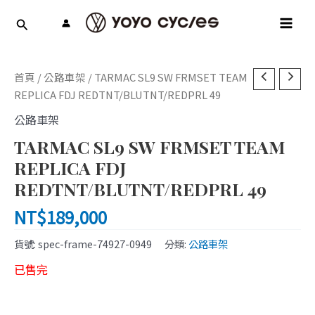
跳
MAI
至
MEN
主
要
內
首頁
/
公路車架
/ TARMAC SL9 SW FRMSET TEAM
容
REPLICA FDJ REDTNT/BLUTNT/REDPRL 49
公路車架
TARMAC SL9 SW FRMSET TEAM
REPLICA FDJ
REDTNT/BLUTNT/REDPRL 49
NT$
189,000
貨號:
spec-frame-74927-0949
分類:
公路車架
已售完