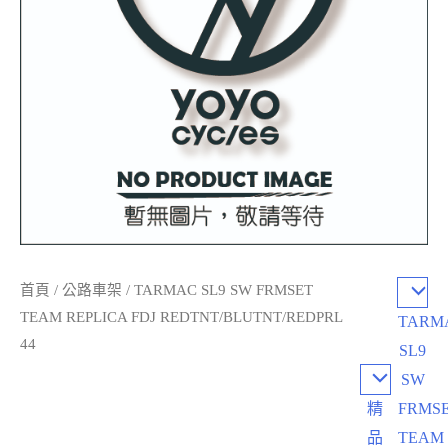
首頁
/
公路車架
/ TARMAC SL9 SW FRMSET
TEAM REPLICA FDJ REDTNT/BLUTNT/REDPRL
TARM
44
SL9
SW
精
FRMS
品
TEAM