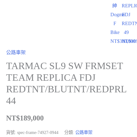
紳
REPLI
Dogma
FDJ
F
REDT
Bike
49
NT$
380,000
NT$
18
公路車架
TARMAC SL9 SW FRMSET
TEAM REPLICA FDJ
REDTNT/BLUTNT/REDPRL
44
NT$
189,000
貨號:
spec-frame-74927-0944
分類:
公路車架