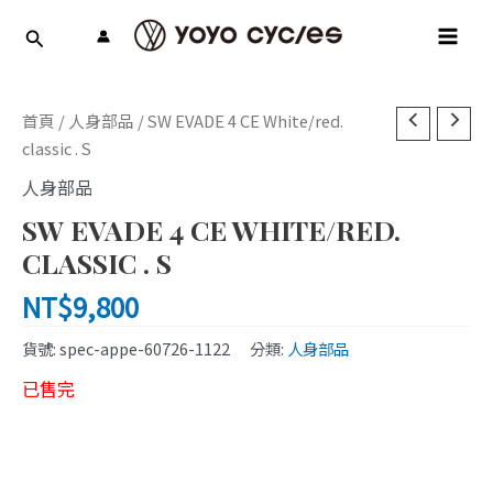
跳
MAI
至
MEN
主
要
內
首頁
/
人身部品
/ SW EVADE 4 CE White/red.
容
classic . S
人身部品
SW EVADE 4 CE WHITE/RED.
CLASSIC . S
NT$
9,800
貨號:
spec-appe-60726-1122
分類:
人身部品
已售完