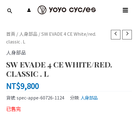
跳
MAI
至
MEN
主
要
內
首頁
/
人身部品
/ SW EVADE 4 CE White/red.
容
classic . L
人身部品
SW EVADE 4 CE WHITE/RED.
CLASSIC . L
NT$
9,800
貨號:
spec-appe-60726-1124
分類:
人身部品
已售完