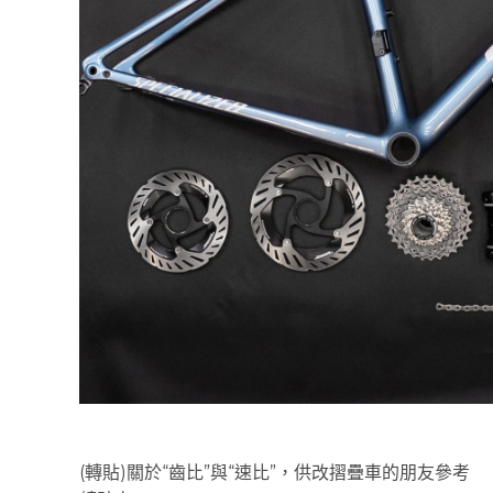
(轉貼)關於“齒比”與“速比”，供改摺疊車的朋友參考