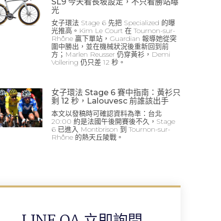
SL9 今天看長坡設定，不只看勝站曝
光
女子環法 Stage 6 先把 Specialized 的曝
光推高。Kim Le Court 在 Tournon-sur-
Rhône 贏下單站，Guardian 報導她從突
圍中勝出，並在機械狀況後重新回到前
方；Marlen Reusser 仍穿黃衫，Demi
Vollering 仍只差 12 秒。
女子環法 Stage 6 賽中指南：黃衫只
剩 12 秒，Lalouvesc 前誰該出手
本文以發稿時可確認資料為準：台北
20:00 約是法國午後開賽後不久，Stage
6 已進入 Montbrison 到 Tournon-sur-
Rhône 的熱天丘陵戰。
LINE OA 立即詢問