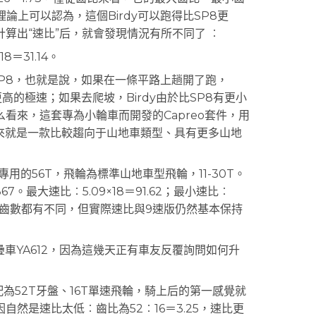
論上可以認為，這個Birdy可以跑得比SP8更
算出“速比”后，就會發現情況有所不同了 ︰
＝31.14。
P8，也就是說，如果在一條平路上趟開了跑，
更高的極速；如果去爬坡，Birdy由於比SP8有更小
看來，這套專為小輪車而開發的Capreo套件，用
它本來就是一款比較趨向于山地車類型、具有更多山地
用的56T，飛輪為標準山地車型飛輪，11-30T。
67。最大速比︰5.09×18＝91.62；最小速比︰
盤與飛輪齒數都有不同，但實際速比與9速版仍然基本保持
YA612，因為這幾天正有車友反覆詢問如何升
為52T牙盤、16T單速飛輪，騎上后的第一感覺就
然是速比太低︰齒比為52︰16＝3.25，速比更