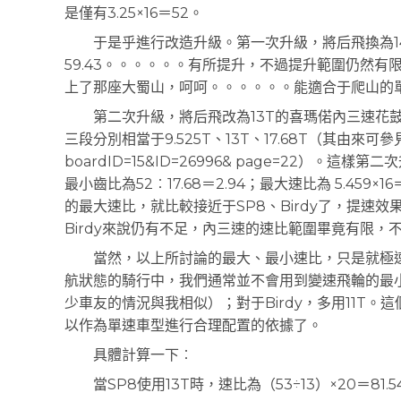
是僅有3.25×16＝52。
于是乎進行改造升級。第一次升級，將后飛換為14T聯
59.43。。。。。。有所提升，不過提升範圍仍然有
上了那座大蜀山，呵呵。。。。。。能適合于爬山的
第二次升級，將后飛改為13T的喜瑪偌內三速花鼓
三段分別相當于9.525T、13T、17.68T（其由來可參見此貼︰ht
boardID=15&ID=26996& page=22）。這樣第
最小齒比為52︰17.68＝2.94；最大速比為 5.459×16
的最大速比，就比較接近于SP8、Birdy了，提速
Birdy來說仍有不足，內三速的速比範圍畢竟有限
當然，以上所討論的最大、最小速比，只是就極速
航狀態的騎行中，我們通常並不會用到變速飛輪的最小齒
少車友的情況與我相似）；對于Birdy，多用11T
以作為單速車型進行合理配置的依據了。
具體計算一下︰
當SP8使用13T時，速比為（53÷13）×20＝81.5