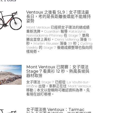
Ventoux 之後看 SL9：女子環法最
長日，考的是長距離後還能不能維持
姿勢
Mont Ventoux 已經把女子環法的總成績
重新洗牌。Guardian 報導 Katarzyna
Niewiadoma-Phinney 在 Stage 7 單飛
勝出並穿上黃衫，Demi Vollering 落後 15
秒，Marlen Reusser 落後 39 秒；Cycling
Weekly 的 Stage 7 後總成績整理也指向同
樣局勢。
Mont Ventoux 已開賽：女子環法
Stage 7 看黃衫 12 秒、熱風長坡與
器材取捨
女子環法 Stage 7 已經從 La Voulte-sur-
Rhône 出發，車群正在往 Mont Ventoux
移動；本文以發稿時可確認資料為準，先
看現在該盯哪裡。
女子環法進 Ventoux：Tarmac