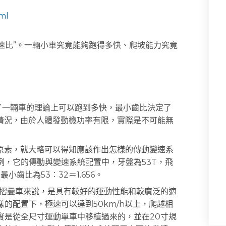
tml
“速比”。一輛小車究竟能夠跑得多快、爬坡能力究竟
了一輛車的理論上可以跑到多快，最小齒比決定了
情況，由於人體發動機功率有限，實際是不可能無
素，就大略可以得知應該作出怎樣的傳動變速系
例，它的傳動與變速系統配置中，牙盤為53T，飛
最小齒比為53︰32＝1.656。
摺疊車來說，是具有較好的運動性能和較廣泛的適
的配置下，極速可以達到50km/h以上，爬越相
實是從全尺寸運動單車中移植過來的，並在20寸規