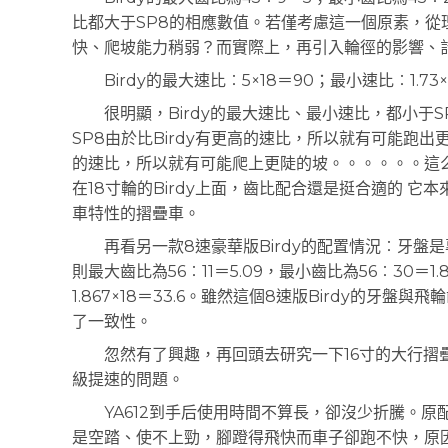
比都大于SP8的相應數值。若僅考慮這一個原素，從理
快、爬坡能力稍弱？而實際上，再引入輪徑的影響、計
Birdy的最大速比︰5×18＝90；最小速比︰1.73×18
很明顯，Birdy的最大速比、最小速比，都小于S
SP8由於比Birdy有更高的速比，所以就有可能跑出
的速比，所以就有可能爬上更陡的坡。。。。。。這么
在18寸輪的Birdy上面，齒比配合還是挺合適的 
車特性的摺疊車。
再看另一款8速豪華版Birdy的配置情況︰牙盤是專
則最大齒比為56︰11＝5.09，最小齒比為56︰30＝1.8
1.867×18＝33.6。雖然這個8速版Birdy的牙
了一致性。
忽然有了興趣，再回頭去研究一下16寸的大行摺疊車
級提速的問題。
YA612到手后使用時間不算長，卻沒少折騰。原配
是空踏、使不上勁，腳蹬得飛快而車子卻跑不快，原因自