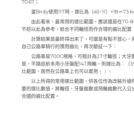
70.67；
當Birdy使用11T時，速比為（45÷11）×18＝73.6
由此看來，最常用的速比範圍，應該還是在70-8
不妨以此為參考，結合不同輪徑而作合理的齒比配置
計算結果是最終得出來了，可還是有點不放心，再
自己公路車騎行的慣用齒比，再次驗証一下︰
公路車是700C規格，可粗計為27寸輪徑；大牙盤53
是，平路巡航多用小牙盤配14T飛輪，則速比為︰（39÷
比範圍，居然在公路車上也可以套用﹗﹗﹗
以上所得的常用速比範圍，供各位作為改裝升級時
要的速比數值，將輪徑、牙盤齒數或飛輪齒數代入公
合適的齒比配置。
上一頁