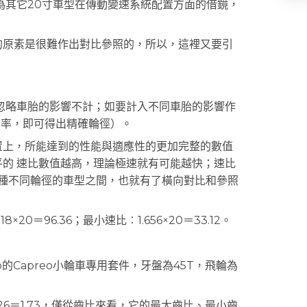
為其它20寸車型在傳動變速系統配置方面的借鏡，
原素是很難作出對比參照的，所以，這裡又要引
略車胎的影響不計；如要計入不同車胎的影響作
周率，即可得出精確輪徑）。
上，所能達到的性能與適應性的更加完整的數值
平的 速比數值越高，理論極速就有可能越快；速比
各種不同輪徑的車型之間，也就有了橫向對比和參照
＝96.36；最小速比︰1.656×20＝33.12。
o的Capreo小輪車專用套件，牙盤為45T，飛輪為
26＝1.73，僅從齒比來看，它的最大齒比、最小齒