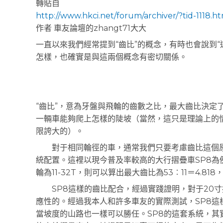
轉貼自
http://www.hkci.net/forum/archiver/?tid-1118.h
作者 車友論壇的zhangt71大大
一直以來我們經常提到“齒比”的概念，有時也會說到
怎樣，也確實是與這兩個概念有密切關係。
“齒比”，意為牙盤與飛輪的齒數之比，最大齒比決定
一輛車能夠爬上怎樣的陡坡（當然，這只是理論上的
限誇大的）。
對于相同輪徑的車，通常我們只要考慮齒比這個原
統配置。這裡以現今普及率較高的大行摺疊車SP8為
輪為11-32T，則可以算出最大齒比為53︰11＝4.818，
SP8這樣的齒比配合，經過實踐證明，對于20寸
應性的。經過我本人和許多車友的實際測試，SP8這樣
當坡度的山路也一樣可以勝任。SP8的這套系統，其