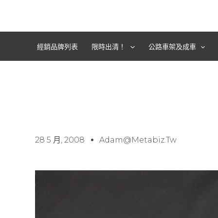
跳
至
主
要
經銷品牌列表
限時出清！
公路車架及成車
內
容
28 5 月, 2008
Adam@metabiz.tw