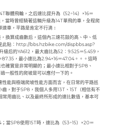
體飛輪，之后速比提升為（52÷14）×16＝
限，當時曾經騎著這輛升級為14T單飛的車，全程爬
單速車，平路是肯定不行滴﹗
，換算成齒數后，這個內三速花鼓的高、中、低
tp://bbs.hzbike.com/dispbbs.asp?
二次升級后的YA612，最大齒比為52︰9.525＝5.459，
＝87.35，最小速比為2.94×16＝47.04。。。這時
效果也確實是非常明顯的；最小速比相對于SP8、
，不過一般性的爬坡是可以應付一下的。
性能與極端爬坡性能方面而言，在日常的平路巡
，對于SP8，我個人多用13T、15T（相信有不
。這個常用齒比、以及最終所形成的速比數值，基本可
4；當SP8使用15T時，速比為（53÷15）×20＝