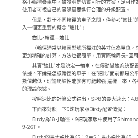
格小輪摺疊車中，被證明是切實可行的方案，足可作
使用者可視自己的實際需要進行合理的升級配置。
但是，對于不同輪徑的車子之間，僅參考“齒比”的
入一個更重要的概念 “速比”﹗
齒比×輪徑＝速比
（輪徑通常以輪圈型號所標注的英寸值為單位，忽
更加精確的計算，方法也很簡單，用實際輪周長÷圓
其實“速比”才是決定一輛車，在傳動變速系統配置
依據。不論是怎樣輪徑的車子，在“速比”面前都是公
數值越低，理論爬坡性能就有可能越強 這樣一來，
的理論依據。
按照速比的計算公式得出，SP8的最大速比︰4.818×20
下面來對照一下9速玩家版Birdy配置情況︰
Birdy為18寸輪徑，9速玩家版中使用了Shiman
9-26T。
Birdy的最大齒比為45︰9＝5；最小齒比為45︰