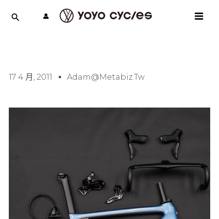
跳
MAI
至
MEN
主
要
內
容
17 4 月, 2011
Adam@metabiz.tw