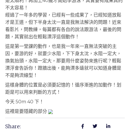
是太順利！再加上40歲才開始學游泳，其實要有成果真的
不太容易！
經過了一年多的學習，已經有一些成果了，已經知道放鬆
才是王道，但下半身太沈一直是我無法解決的問題！近來
看影片，問教練，每篇都有各自的說法跟游法，最後的問
題，其實就出在輕鬆漂浮這個動作！
這是第一堂課的動作，也是我一年來一直無法突破的主
因，要游的好，就要少水阻，下下身太沈，水阻一定大，
換氣抬頭，水阻一定大，那要用什麼姿勢來進行呢？輕鬆
漂浮會告訴你！蹬牆出後，能夠漂多遠就可以知道身體是
不是夠流線型！
這樣身體的位置是必須要記憶的！循序漸進的加動作！划
距是可以用來判斷的方式！
今天 50m 40 下！
這裡是要隱藏的部分
Share: