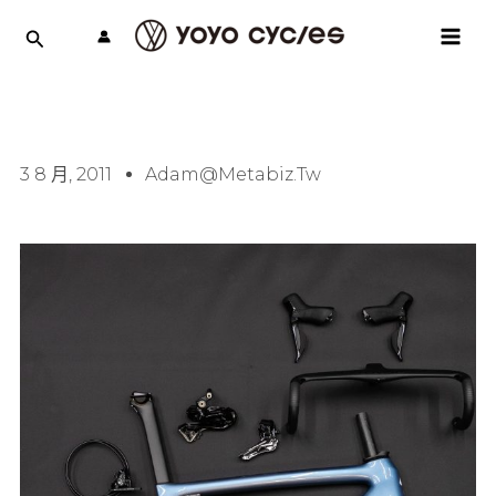
跳
MAI
至
MEN
主
要
內
容
3 8 月, 2011
Adam@metabiz.tw