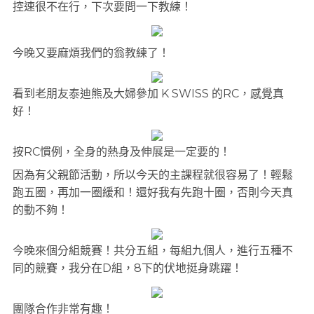
控速很不在行，下次要問一下教練！
今晚又要麻煩我們的翁教練了！
看到老朋友泰迪熊及大婦參加 K SWISS 的RC，感覺真
好！
按RC慣例，全身的熱身及伸展是一定要的！
因為有父親節活動，所以今天的主課程就很容易了！輕鬆
跑五圈，再加一圈緩和！還好我有先跑十圈，否則今天真
的動不夠！
今晚來個分組競賽！共分五組，每組九個人，進行五種不
同的競賽，我分在D組，8下的伏地挺身跳躍！
團隊合作非常有趣！