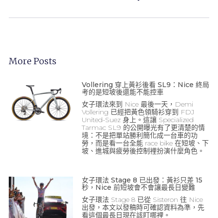
More Posts
Vollering 穿上黃衫後看 SL9：Nice 終局
考的是短坡後還能不能控車
女子環法來到 Nice 最後一天，Demi
Vollering 已經把黃色領騎衫穿到 FDJ
United-Suez 身上。這讓 Specialized
Tarmac SL9 的公開曝光有了更清楚的情
境：不是把單站勝利簡化成一台車的功
勞，而是看一台全能 race bike 在短坡、下
坡、進城與疲勞後控制裡扮演什麼角色。
女子環法 Stage 8 已出發：黃衫只差 15
秒，Nice 前短坡會不會讓最長日變難
女子環法 Stage 8 已從 Sisteron 往 Nice
出發，本文以發稿時可確認資料為準，先
看這個最長日現在該盯哪裡。