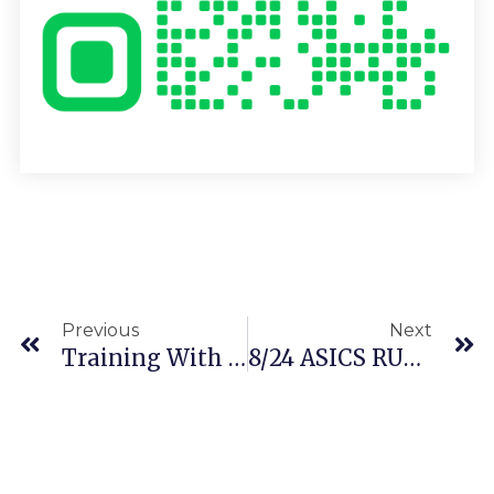
上一頁
Previous
Next
Training With POWER
8/24 ASICS RUNNING CLUB 跑跑跑