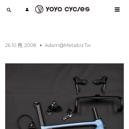
跳
MAI
至
MEN
主
要
內
容
26 10 月, 2008
Adam@metabiz.tw