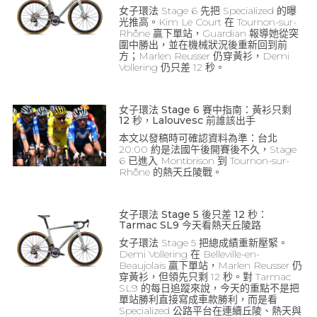
女子環法 Stage 6 先把 Specialized 的曝
光推高。Kim Le Court 在 Tournon-sur-
Rhône 贏下單站，Guardian 報導她從突
圍中勝出，並在機械狀況後重新回到前
方；Marlen Reusser 仍穿黃衫，Demi
Vollering 仍只差 12 秒。
女子環法 Stage 6 賽中指南：黃衫只剩
12 秒，Lalouvesc 前誰該出手
本文以發稿時可確認資料為準：台北
20:00 約是法國午後開賽後不久，Stage
6 已進入 Montbrison 到 Tournon-sur-
Rhône 的熱天丘陵戰。
女子環法 Stage 5 後只差 12 秒：
Tarmac SL9 今天看熱天丘陵路
女子環法 Stage 5 把總成績重新壓緊。
Demi Vollering 在 Belleville-en-
Beaujolais 贏下單站，Marlen Reusser 仍
穿黃衫，但領先只剩 12 秒。對 Tarmac
SL9 的每日追蹤來說，今天的重點不是把
單站勝利直接寫成車款勝利，而是看
Specialized 公路平台在連續丘陵、熱天與