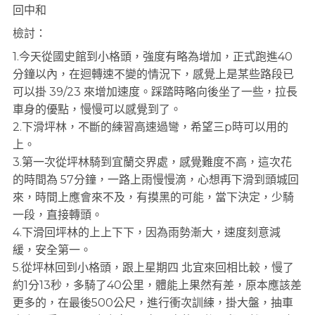
回中和
檢討：
1.今天從國史館到小格頭，強度有略為增加，正式跑進40
分鐘以內，在迴轉速不變的情況下，感覺上是某些路段已
可以掛 39/23 來增加速度。踩踏時略向後坐了一些，拉長
車身的優點，慢慢可以感覺到了。
2.下滑坪林，不斷的練習高速過彎，希望三p時可以用的
上。
3.第一次從坪林騎到宜蘭交界處，感覺難度不高，這次花
的時間為 57分鐘，一路上雨慢慢滴，心想再下滑到頭城回
來，時間上應會來不及，有摸黑的可能，當下決定，少騎
一段，直接轉頭。
4.下滑回坪林的上上下下，因為雨勢漸大，速度刻意減
緩，安全第一。
5.從坪林回到小格頭，跟上星期四 北宜來回相比較，慢了
約1分13秒，多騎了40公里，體能上果然有差，原本應該差
更多的，在最後500公尺，進行衝次訓練，掛大盤，抽車