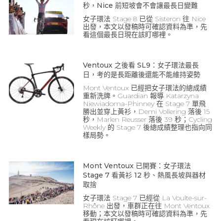
秒，Nice 前短坡會不會讓最長日變難
女子環法 Stage 8 已從 Sisteron 往 Nice
出發，本文以發稿時可確認資料為準，先
看這個最長日現在該盯哪裡。
Ventoux 之後看 SL9：女子環法最長
日，考的是長距離後還能不能維持姿勢
Mont Ventoux 已經把女子環法的總成績
重新洗牌。Guardian 報導 Katarzyna
Niewiadoma-Phinney 在 Stage 7 單飛
勝出並穿上黃衫，Demi Vollering 落後 15
秒，Marlen Reusser 落後 39 秒；Cycling
Weekly 的 Stage 7 後總成績整理也指向同
樣局勢。
Mont Ventoux 已開賽：女子環法
Stage 7 看黃衫 12 秒、熱風長坡與器材
取捨
女子環法 Stage 7 已經從 La Voulte-sur-
Rhône 出發，車群正在往 Mont Ventoux
移動；本文以發稿時可確認資料為準，先