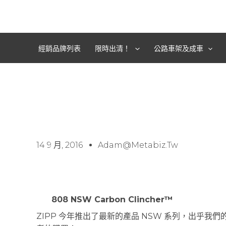
跳
至
主
要
經銷品牌列表
限時出清！
公路車架及成車
內
容
14 9 月, 2016
Adam@metabiz.tw
808 NSW Carbon Clincher™
ZIPP 今年推出了最新的產品 NSW 系列，出乎