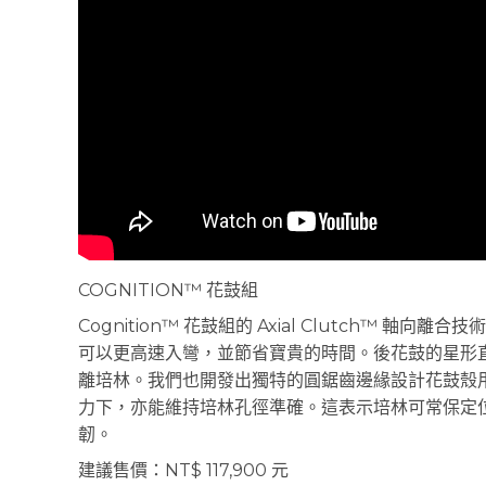
COGNITION™ 花鼓組
Cognition™ 花鼓組的 Axial Clutch™
可以更高速入彎，並節省寶貴的時間。後花鼓的星形
離培林。我們也開發出獨特的圓鋸齒邊緣設計花鼓殼
力下，亦能維持培林孔徑準確。這表示培林可常保定
韌。
建議售價：NT$ 117,900 元