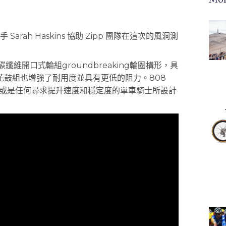
rah Haskins 協助 Zipp 團隊在這次的風洞測
W 碳纖維開口式輪組groundbreaking輪圈構形，具
鼓組也增強了耐用度並具有更低的阻力。808
時賽或是任何尋求提升速度和穩定度的單車騎士所設計