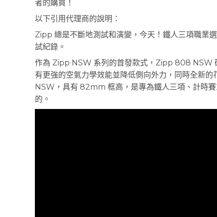
者的購買！
以下引用代理商的說明：
Zipp 總是不斷地測試和演變，今天！鐵人三項職業選手 Sa
試紀錄。
作為 Zipp NSW 系列的首發款式，Zipp 808 NS
有更強的空氣力學效能並降低側向外力，同時全新的花
NSW，具有 82mm 框高，是專為鐵人三項、計
的。