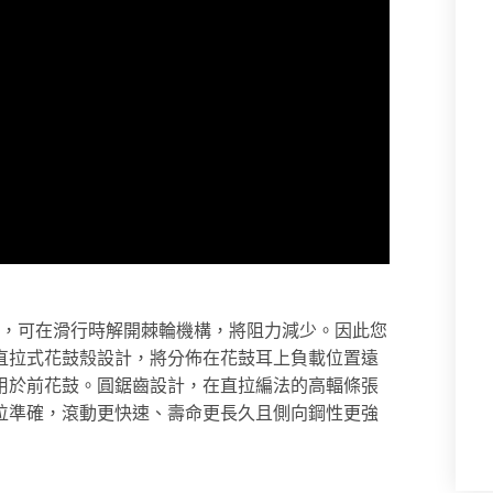
 軸向離合技術，可在滑行時解開棘輪機構，將阻力減少。因此您
直拉式花鼓殼設計，將分佈在花鼓耳上負載位置遠
用於前花鼓。圓鋸齒設計，在直拉編法的高輻條張
位準確，滾動更快速、壽命更長久且側向鋼性更強