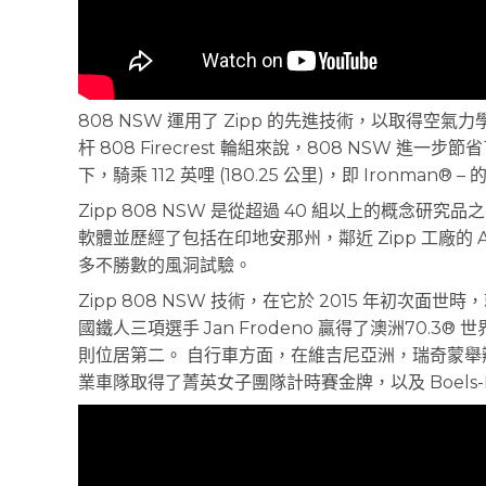
808 NSW 運用了 Zipp 的先進技術，以取得
杆 808 Firecrest 輪組來說，808 NSW 進一
下，騎乘 112 英哩 (180.25 公里)，即 Ironman
Zipp 808 NSW 是從超過 40 組以上的概念研究
軟體並歷經了包括在印地安那州，鄰近 Zipp 工廠的
多不勝數的風洞試驗。
Zipp 808 NSW 技術，在它於 2015 年初
國鐵人三項選手 Jan Frodeno 贏得了澳洲70.3® 世
則位居第二。 自行車方面，在維吉尼亞洲，瑞奇蒙舉辦的 U
業車隊取得了菁英女子團隊計時賽金牌，以及 Boels-