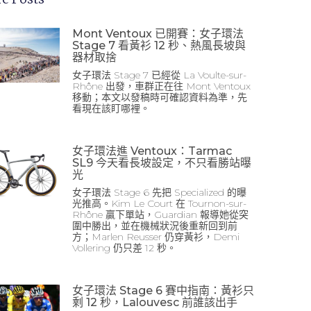
Mont Ventoux 已開賽：女子環法
Stage 7 看黃衫 12 秒、熱風長坡與
器材取捨
女子環法 Stage 7 已經從 La Voulte-sur-
Rhône 出發，車群正在往 Mont Ventoux
移動；本文以發稿時可確認資料為準，先
看現在該盯哪裡。
女子環法進 Ventoux：Tarmac
SL9 今天看長坡設定，不只看勝站曝
光
女子環法 Stage 6 先把 Specialized 的曝
光推高。Kim Le Court 在 Tournon-sur-
Rhône 贏下單站，Guardian 報導她從突
圍中勝出，並在機械狀況後重新回到前
方；Marlen Reusser 仍穿黃衫，Demi
Vollering 仍只差 12 秒。
女子環法 Stage 6 賽中指南：黃衫只
剩 12 秒，Lalouvesc 前誰該出手