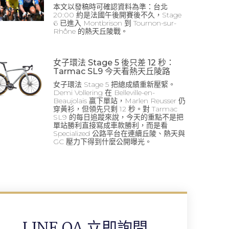
本文以發稿時可確認資料為準：台北
20:00 約是法國午後開賽後不久，Stage
6 已進入 Montbrison 到 Tournon-sur-
Rhône 的熱天丘陵戰。
女子環法 Stage 5 後只差 12 秒：
Tarmac SL9 今天看熱天丘陵路
女子環法 Stage 5 把總成績重新壓緊。
Demi Vollering 在 Belleville-en-
Beaujolais 贏下單站，Marlen Reusser 仍
穿黃衫，但領先只剩 12 秒。對 Tarmac
SL9 的每日追蹤來說，今天的重點不是把
單站勝利直接寫成車款勝利，而是看
Specialized 公路平台在連續丘陵、熱天與
GC 壓力下得到什麼公開曝光。
LINE OA 立即詢問