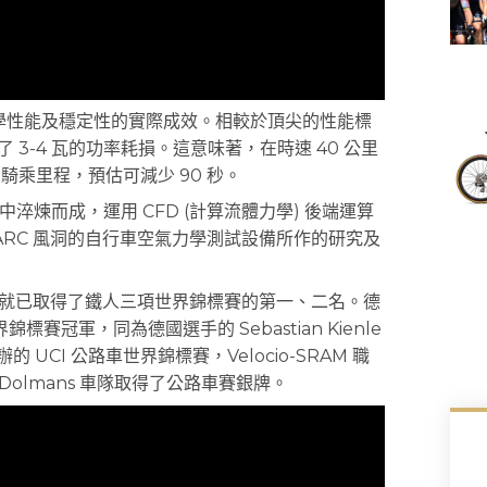
空氣力學性能及穩定性的實際成效。相較於頂尖的性能標
步節省了 3-4 瓦的功率耗損。這意味著，在時速 40 公里
® – 的騎乘里程，預估可減少 90 秒。
品之中淬煉而成，運用 CFD (計算流體力學) 後端運算
 ARC 風洞的自行車空氣力學測試設備所作的研究及
次面世時，就已取得了鐵人三項世界錦標賽的第一、二名。德
界錦標賽冠軍，同為德國選手的 Sebastian Kienle
CI 公路車世界錦標賽，Velocio-SRAM 職
Dolmans 車隊取得了公路車賽銀牌。