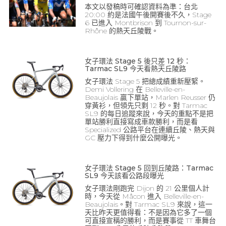
本文以發稿時可確認資料為準：台北
20:00 約是法國午後開賽後不久，Stage
6 已進入 Montbrison 到 Tournon-sur-
Rhône 的熱天丘陵戰。
女子環法 Stage 5 後只差 12 秒：
Tarmac SL9 今天看熱天丘陵路
女子環法 Stage 5 把總成績重新壓緊。
Demi Vollering 在 Belleville-en-
Beaujolais 贏下單站，Marlen Reusser 仍
穿黃衫，但領先只剩 12 秒。對 Tarmac
SL9 的每日追蹤來說，今天的重點不是把
單站勝利直接寫成車款勝利，而是看
Specialized 公路平台在連續丘陵、熱天與
GC 壓力下得到什麼公開曝光。
女子環法 Stage 5 回到丘陵路：Tarmac
SL9 今天該看公路段曝光
女子環法剛跑完 Dijon 的 21 公里個人計
時，今天從 Mâcon 進入 Belleville-en-
Beaujolais。對 Tarmac SL9 來說，這一
天比昨天更值得看：不是因為它多了一個
可直接宣稱的勝利，而是賽事從 TT 車舞台