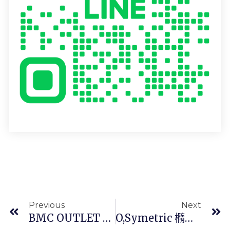
上一頁
Previous
Next
BMC OUTLET — SLR02 105 BLUE
O,symetric 橢圓盤