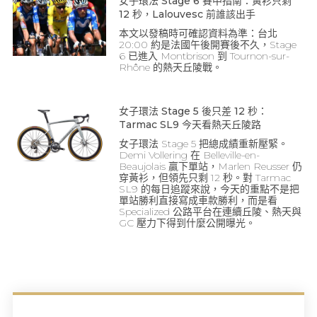
女子環法 Stage 6 賽中指南：黃衫只剩
12 秒，Lalouvesc 前誰該出手
本文以發稿時可確認資料為準：台北
20:00 約是法國午後開賽後不久，Stage
6 已進入 Montbrison 到 Tournon-sur-
Rhône 的熱天丘陵戰。
女子環法 Stage 5 後只差 12 秒：
Tarmac SL9 今天看熱天丘陵路
女子環法 Stage 5 把總成績重新壓緊。
Demi Vollering 在 Belleville-en-
Beaujolais 贏下單站，Marlen Reusser 仍
穿黃衫，但領先只剩 12 秒。對 Tarmac
SL9 的每日追蹤來說，今天的重點不是把
單站勝利直接寫成車款勝利，而是看
Specialized 公路平台在連續丘陵、熱天與
GC 壓力下得到什麼公開曝光。