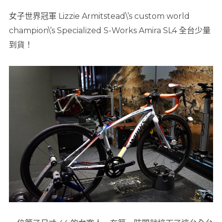
女子世界冠軍 Lizzie Armitstead\’s custom world
champion\’s Specialized S-Works Amira SL4 全台少量
到貨！