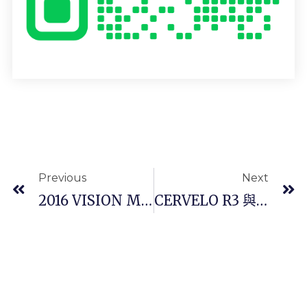
Previous
Next
2016 VISION Metron 系列輪組
CERVELO R3 與 Mavic Krysium R-Sys