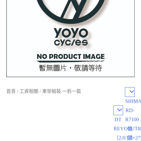
首頁
/
工資相關
/ 車架組裝 一拆一裝
SHIM
RD-
DT
R7100
REVOLUTI
後
（2.0/1.5×27
變