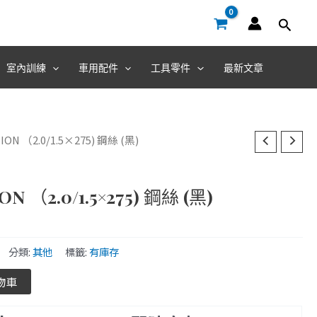
室內訓練
車用配件
工具零件
最新文章
ION （2.0/1.5×275) 鋼絲 (黑)
N （2.0/1.5×275) 鋼絲 (黑)
分類:
其他
標籤:
有庫存
物車