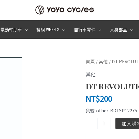
電動輔助車
輪組 WHEELS
自行車零件
人身部品
DT
首頁
/
其他
/ DT REVOLUT
REVOLUTION
其他
（2.0/1.5x275)
鋼
DT REVOLUTIO
絲
NT$
200
(黑)
數
貨號:
other-BDTSP12275
量
加入購