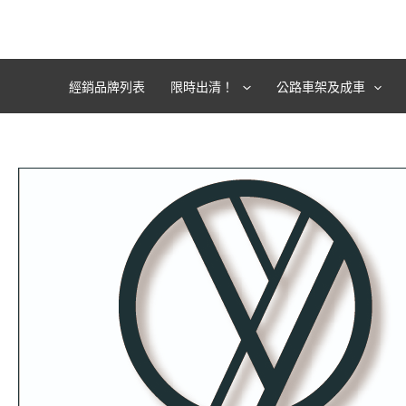
跳
至
主
要
經銷品牌列表
限時出清！
公路車架及成車
內
容