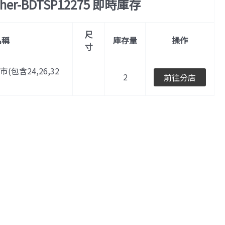
ther-BDTSP12275 即時庫存
尺
名稱
庫存量
操作
寸
門市(包含24,26,32
2
前往分店