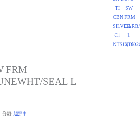
TI
SW
CBN
FRM
SILVER
CARB
C1
L
NT$
10,100
NT$
12
W FRM
UNEWHT/SEAL L
分類:
越野車