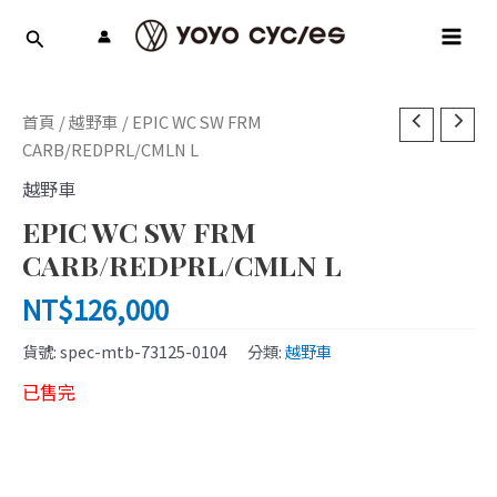
跳
MAI
至
MEN
主
要
內
首頁
/
越野車
/ EPIC WC SW FRM
容
CARB/REDPRL/CMLN L
越野車
EPIC WC SW FRM
CARB/REDPRL/CMLN L
NT$
126,000
貨號:
spec-mtb-73125-0104
分類:
越野車
已售完