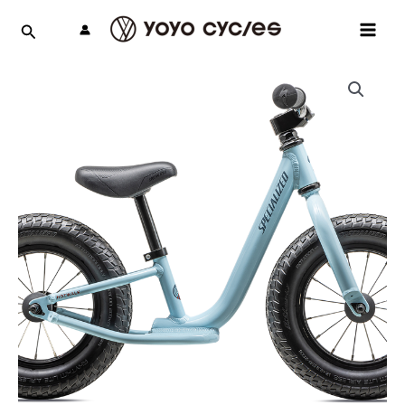
跳
MAI
至
MEN
主
要
內
容