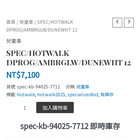
SPEC/HOTWALK
首頁
/
兒童車
/ SPEC/HOTWALK
DPROG/AMBRGLW/DUNEWHT
DPROG/AMBRGLW/DUNEWHT 12
12
兒童車
數
SPEC/HOTWALK
量
DPROG/AMBRGLW/DUNEWHT 12
NT$
7,100
貨號:
spec-kb-94025-7712
分類:
兒童車
標籤:
hotwalk
,
hotwalk2025
,
specializedkid
,
有庫存
加入購物車
spec-kb-94025-7712 即時庫存