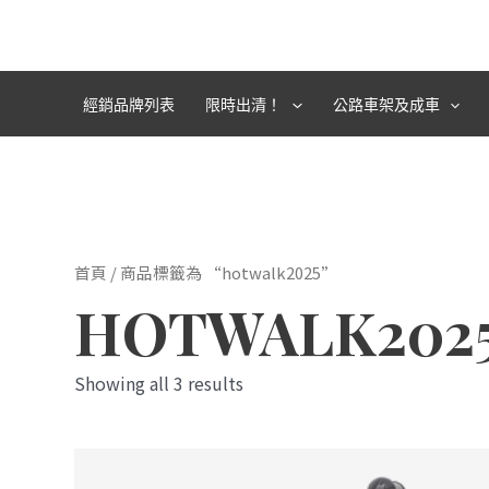
跳
至
主
要
經銷品牌列表
限時出清！
公路車架及成車
內
容
首頁
/ 商品標籤為 “hotwalk2025”
HOTWALK202
Showing all 3 results
此
產