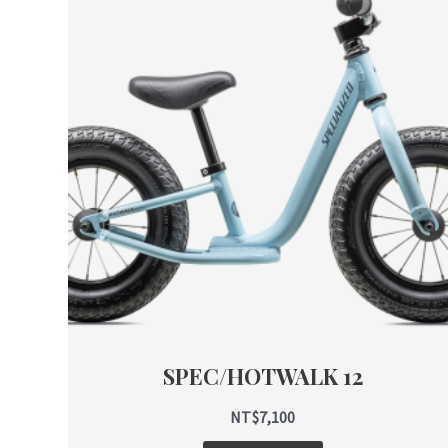
品
有
多
種
款
式。
可
在
產
品
頁
面
選
擇
SPEC/HOTWALK 12
選
項
NT$
7,100