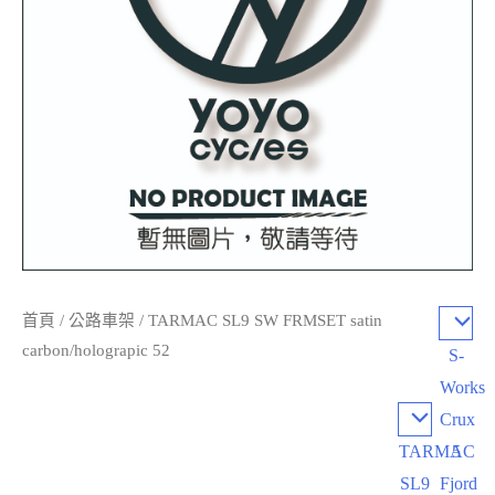
首頁
/
公路車架
/ TARMAC SL9 SW FRMSET satin
carbon/holograpic 52
S-
Works
Crux
TARMAC
5
SL9
Fjord