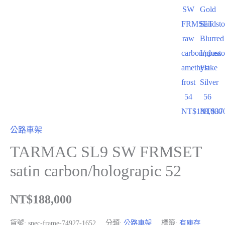
SW
Gold
FRMSET
Sandst
raw
Blurred
carbon/gloss
Impasto
amethyst
Flake
frost
Silver
54
56
NT$
188,000
NT$
37
公路車架
TARMAC SL9 SW FRMSET
satin carbon/holograpic 52
NT$
188,000
貨號:
spec-frame-74927-1652
分類:
公路車架
標籤:
有庫存