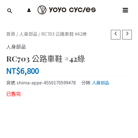
跳
MAI
至
MEN
主
要
內
首頁
/
人身部品
/ RC703 公路車鞋 #42綠
容
人身部品
RC703 公路車鞋 #42綠
NT$
6,800
貨號:
shima-appe-4550170599478
分類:
人身部品
已售完