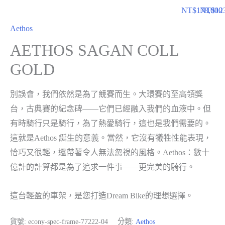
NT$
178,000
NT$
12
Aethos
AETHOS SAGAN COLL
GOLD
別誤會，我們依然是為了競賽而生。大環賽的至高領獎
台，古典賽的紀念碑——它們已經融入我們的血液中。但
有時騎行只是騎行，為了熱愛騎行，這也是我們需要的。
這就是Aethos 誕生的意義。當然，它沒有犧牲性能表現，
恰巧又很輕，還帶著令人無法忽視的風格。Aethos：數十
億計的計算都是為了追求一件事——更完美的騎行。
這台輕盈的車架，是您打造Dream Bike的理想選擇。
貨號:
econy-spec-frame-77222-04
分類:
Aethos