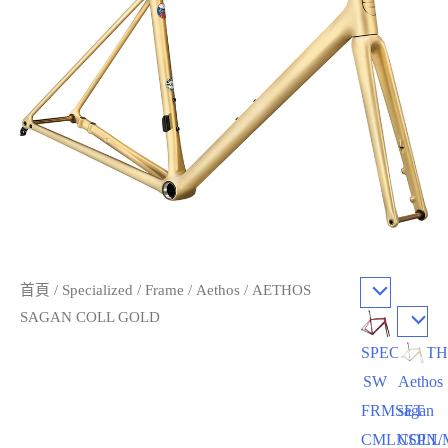
首頁
/
Specialized
/
Frame
/
Aethos
/ AETHOS
SAGAN COLL GOLD
SPEC/AET
SW
Aethos
FRMSET
sagan
CMLNSPN/
COLL