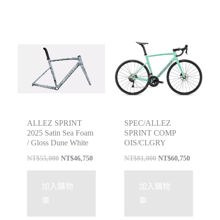
特價
特價
ALLEZ SPRINT
SPEC/ALLEZ
2025 Satin Sea Foam
SPRINT COMP
/ Gloss Dune White
OIS/CLGRY
NT$
55,000
NT$
46,750
NT$
81,000
NT$
60,750
加入購物
加入購物
車
車