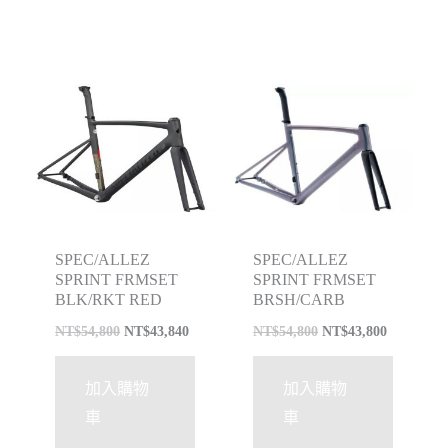
特價
特價
SPEC/ALLEZ
SPEC/ALLEZ
SPRINT FRMSET
SPRINT FRMSET
BLK/RKT RED
BRSH/CARB
NT$
54,800
NT$
43,840
NT$
54,800
NT$
43,800
加入購物
加入購物
車
車