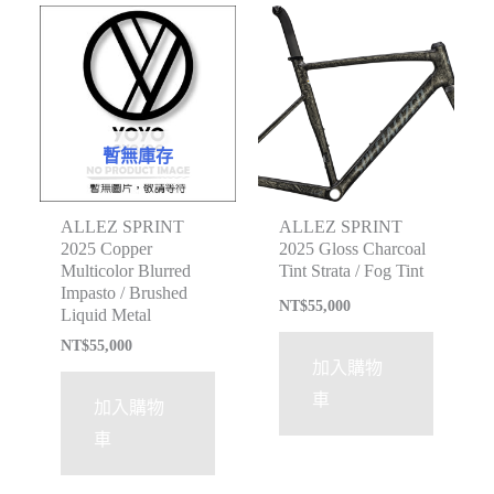
暫無庫存
ALLEZ SPRINT
ALLEZ SPRINT
2025 Copper
2025 Gloss Charcoal
Multicolor Blurred
Tint Strata / Fog Tint
Impasto / Brushed
NT$
55,000
Liquid Metal
NT$
55,000
加入購物
車
加入購物
車