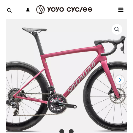
跳
MAI
至
MEN
主
要
內
容