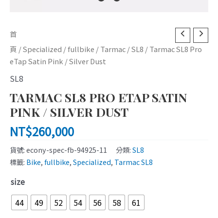
Tarmac
首
SL8
頁
/
Specialized
/
fullbike
/
Tarmac
/
SL8
/ Tarmac SL8 Pro
Pro
eTap Satin Pink / Silver Dust
eTap
SL8
Satin
Pink
TARMAC SL8 PRO ETAP SATIN
/
PINK / SILVER DUST
Silver
NT$
260,000
Dust
數
貨號:
econy-spec-fb-94925-11
分類:
SL8
量
標籤:
Bike
,
fullbike
,
Specialized
,
Tarmac SL8
size
44
49
52
54
56
58
61