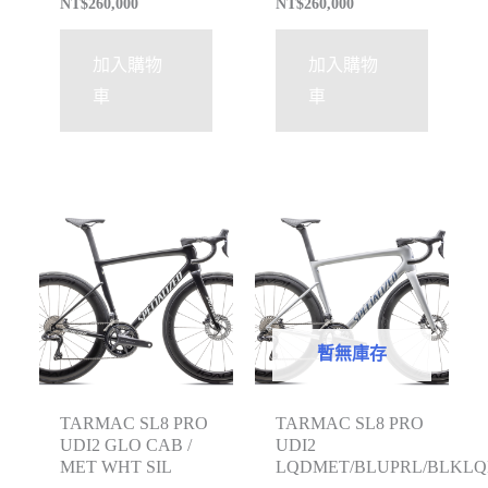
NT$
260,000
NT$
260,000
加入購物
加入購物
車
車
暫無庫存
TARMAC SL8 PRO
TARMAC SL8 PRO
UDI2 GLO CAB /
UDI2
MET WHT SIL
LQDMET/BLUPRL/BLKL