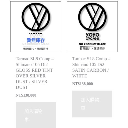
暫無庫存
Tarmac SL8 Comp –
Tarmac SL8 Comp –
Shimano 105 Di2
Shimano 105 Di2
GLOSS RED TINT
SATIN CARBON /
OVER SILVER
WHITE
DUST / SILVER
NT$
138,000
DUST
NT$
138,000
加入購物
車
加入購物
車