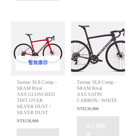
暫無庫存
Tarmac SL8 Comp –
Tarmac SL8 Comp –
SRAM Rival
SRAM Rival
AXS GLOSS RED
AXS SATIN
TINT OVER
CARBON / WHITE
SILVER DUST /
NT$
138,000
SILVER DUST
NT$
138,000
加入購物
車