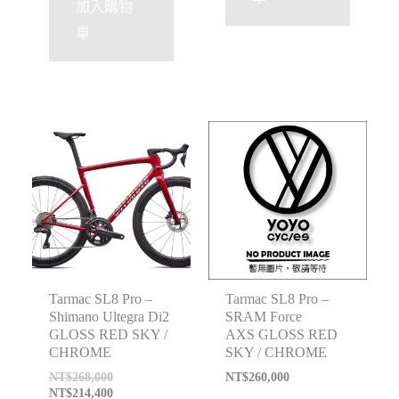
加入購物
車
特價
Tarmac SL8 Pro –
Tarmac SL8 Pro –
Shimano Ultegra Di2
SRAM Force
GLOSS RED SKY /
AXS GLOSS RED
CHROME
SKY / CHROME
NT$
268,000
NT$
260,000
NT$
214,400