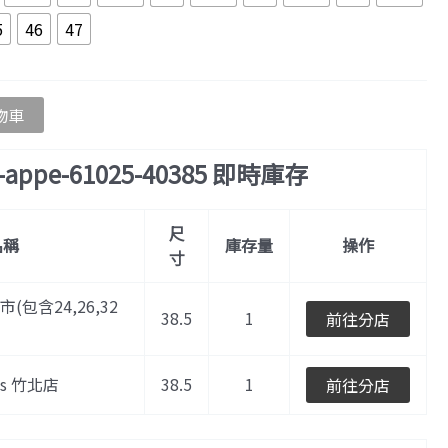
5
46
47
物車
c-appe-61025-40385 即時庫存
尺
名稱
庫存量
操作
寸
門市(包含24,26,32
38.5
1
前往分店
les 竹北店
38.5
1
前往分店