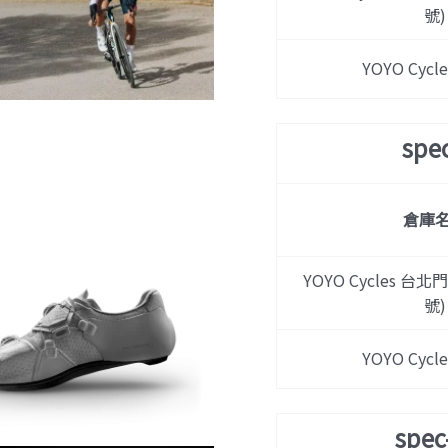
號)
YOYO Cyc
spe
倉庫
YOYO Cycles 台北
號)
YOYO Cyc
spe