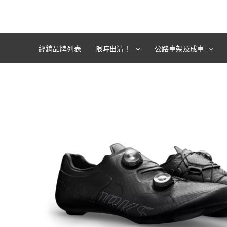
跳
至
主
要
經銷品牌列表
限時出清！
公路車架及成車
內
容