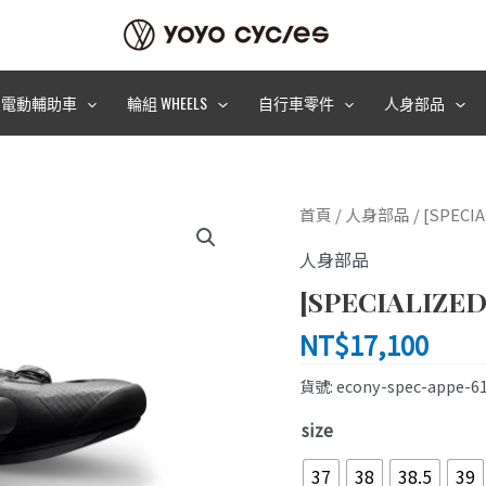
電動輔助車
輪組 WHEELS
自行車零件
人身部品
[SPECIALIZED]
首頁
/
人身部品
/ [SPECI
車
人身部品
鞋
SW
[SPECIALIZE
NEW
NT$
17,100
ARES
RD
貨號:
econy-spec-appe-6
SHOE
size
黑
色
37
38
38.5
39
數