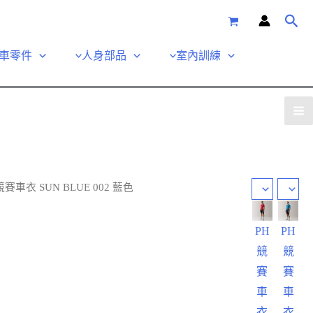
車零件
人身部品
室內訓練
競賽車衣 SUN BLUE 002 藍色
PH
PH
競
競
賽
賽
車
車
衣
衣