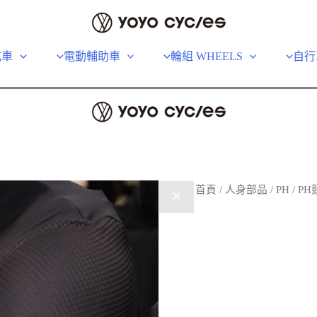
成車
電動輔助車
輪組 WHEELS
自行
首頁
/
人身部品
/
PH
/ PH