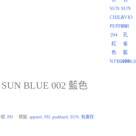
SUN
SUN
CHILI
AVIO
PEPPER
038
204
孔
紅
雀
色
藍
NT$
6,600
NT$
6,
UN BLUE 002 藍色
分類:
PH
標籤:
apparel
,
PH
,
pushhard
,
SUN
,
有庫存