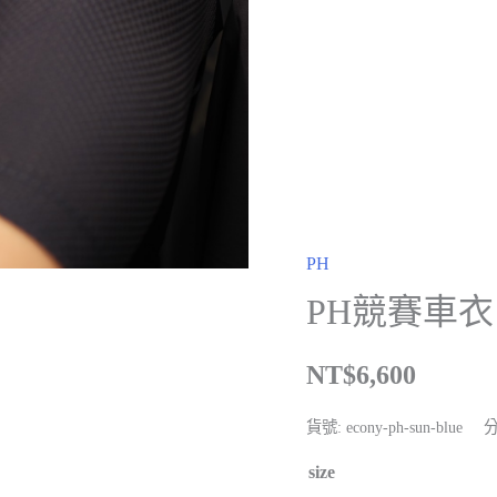
PH
PH競賽車衣 S
NT$
6,600
貨號:
econy-ph-sun-blue
size