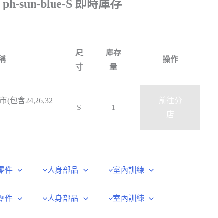
ph-sun-blue-S 即時庫存
尺
庫存
稱
操作
寸
量
市(包含24,26,32
前往分
S
1
店
零件
人身部品
室內訓練
零件
人身部品
室內訓練