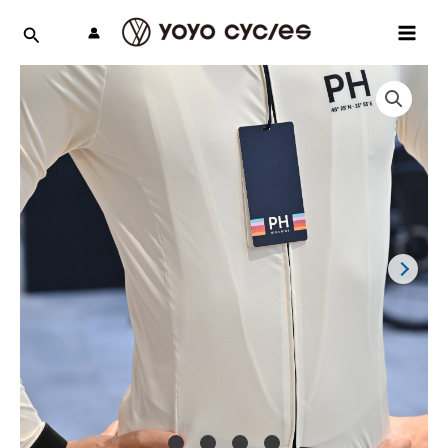
跳
MAI
至
MEN
主
要
內
容