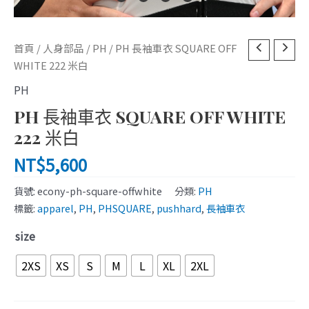
PH
首頁
/
人身部品
/
PH
/ PH 長袖車衣 SQUARE OFF
長
WHITE 222 米白
袖
PH
車
PH 長袖車衣 SQUARE OFF WHITE
衣
SQUARE
222 米白
OFF
NT$
5,600
WHITE
222
貨號:
econy-ph-square-offwhite
分類:
PH
米
標籤:
apparel
,
PH
,
PHSQUARE
,
pushhard
,
長袖車衣
白
size
數
量
2XS
XS
S
M
L
XL
2XL