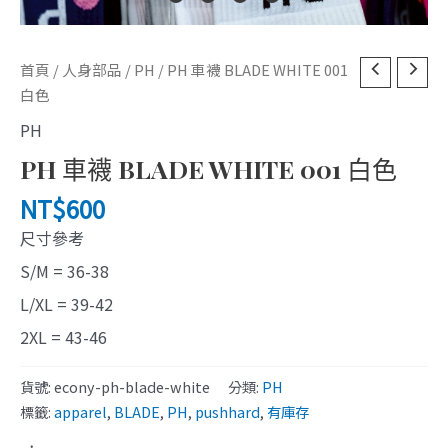
PH
首頁
/
人身部品
/
PH
/ PH 車襪 BLADE WHITE 001
車
白色
襪
PH
BLADE
PH 車襪 BLADE WHITE 001 白色
WHITE
001
NT$
600
白
尺寸參考
色
數
S/M = 36-38
量
L/XL = 39-42
2XL = 43-46
貨號:
econy-ph-blade-white
分類:
PH
標籤:
apparel
,
BLADE
,
PH
,
pushhard
,
有庫存