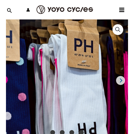
跳
MAI
至
MEN
主
要
內
容