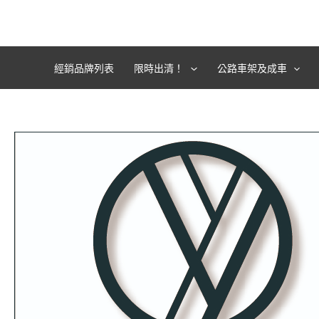
跳
至
主
要
經銷品牌列表
限時出清！
公路車架及成車
內
容