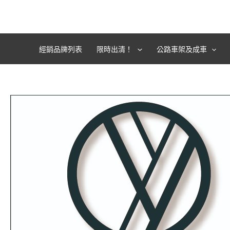
跳
至
主
要
經銷品牌列表
限時出清！
公路車架及成車
內
容