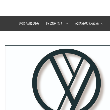
跳
至
主
要
經銷品牌列表
限時出清！
公路車架及成車
內
容