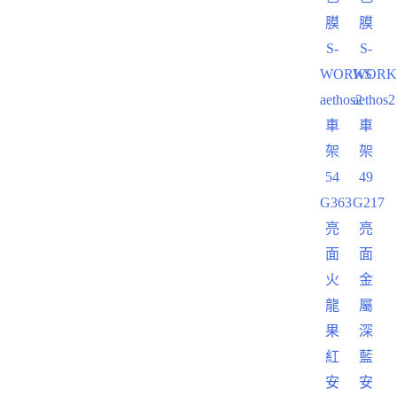
膜
膜
S-
S-
WORKS
WORK
aethos2
aethos2
車
車
架
架
54
49
G363
G217
亮
亮
面
面
火
金
龍
屬
果
深
紅
藍
安
安