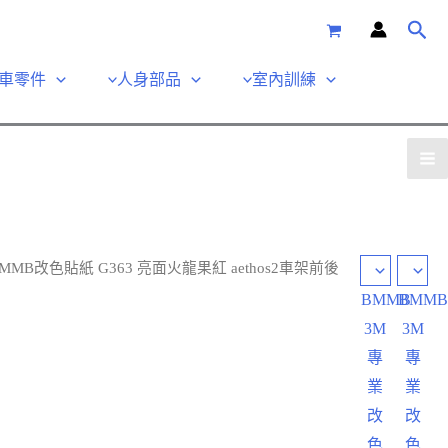
車零件
人身部品
室內訓練
BMMB改色貼紙 G363 亮面火龍果紅 aethos2車架前後
BMMB
BMM
3M
3M
專
專
業
業
改
改
色
色