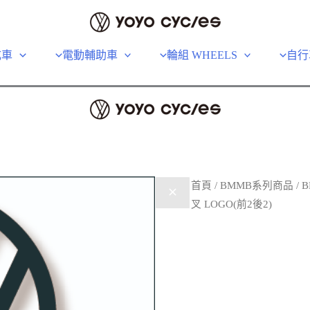
成車
電動輔助車
輪組 WHEELS
自行
首頁
/
BMMB系列商品
/ 
叉 LOGO(前2後2)