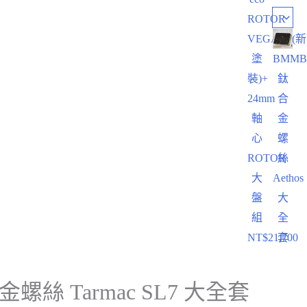
ROTOR
VEGAST(新
塗
BMM
裝)+
鈦
24mm
合
軸
金
心
螺
ROTOR
絲
大
Aethos
盤
大
組
全
NT$
21,700
套
螺絲 Tarmac SL7 大全套