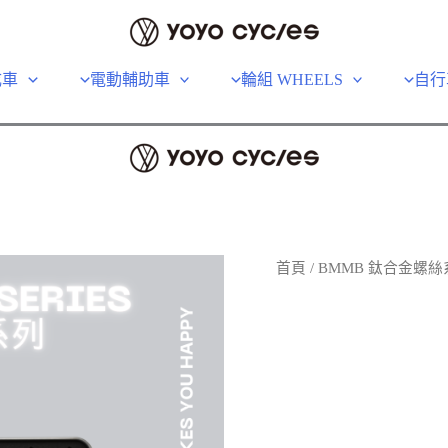
成車
電動輔助車
輪組 WHEELS
自行
首頁
/
BMMB 鈦合金螺絲