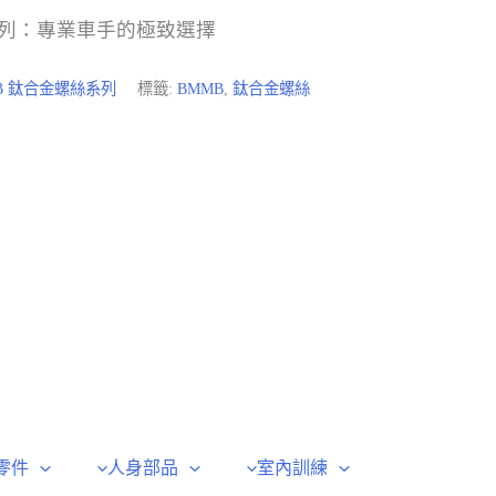
系列：專業車手的極致選擇
B 鈦合金螺絲系列
標籤:
BMMB
,
鈦合金螺絲
零件
人身部品
室內訓練