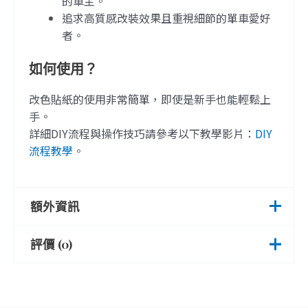
的車主。
追求高質感改裝效果且重視細節的單車愛好
者。
如何使用？
改色貼紙的使用非常簡單，即使是新手也能輕鬆上
手。
詳細DIY流程與操作技巧請參考以下教學影片：
DIY
流程教學
。
額外資訊
評價 (0)
GP281 亮面幻彩變色,
金屬髮絲銀, S261緞面
目前沒有評價。
顏色Color
鐵灰, S120緞面金屬銀,
SP240緞面冰霖香草,