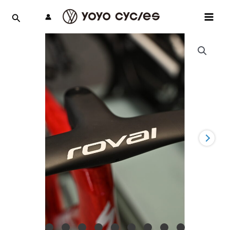
跳
MAI
至
MEN
主
要
內
容