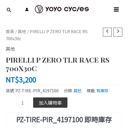
跳
MAI
至
MEN
主
要
PIRELLI
內
首頁
/
其他
/ PIRELLI P ZERO TLR RACE RS
P
容
700x30c
ZERO
其他
TLR
PIRELLI P ZERO TLR RACE RS
RACE
RS
700X30C
700x30c
NT$
3,200
數
量
貨號:
PZ-TIRE-PIR_4197100
分類:
其他
標籤:
有庫存
加入購物車
PZ-TIRE-PIR_4197100 即時庫存