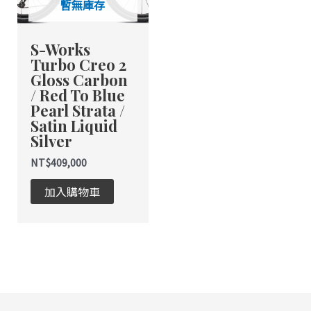
暫無庫存
款
式。
S-Works
可
Turbo Creo 2
在
Gloss Carbon
產
/ Red To Blue
品
Pearl Strata /
頁
Satin Liquid
面
Silver
選
NT$
409,000
擇
選
加入購物車
項