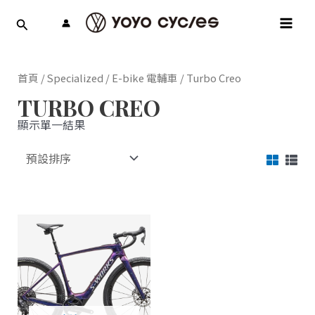
跳
MAI
至
MEN
主
要
內
首頁
/
Specialized
/
E-bike 電輔車
/ Turbo Creo
容
TURBO CREO
顯示單一結果
此
產
品
有
多
種