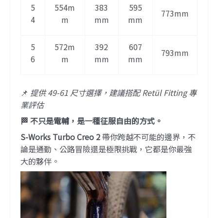
5
554m
383
595
773mm
4
m
mm
mm
5
572m
392
607
793mm
6
m
mm
mm
📌
提供 49-61 尺寸選擇，建議搭配 Retül Fitting 專
業評估
🏁 不只是電輔，是一種征服自由的方式。
S-Works Turbo Creo 2
帶你跨越不可能的邊界，不
論是通勤、公路冒險還是極限挑戰，它都是你最強
大的夥伴。