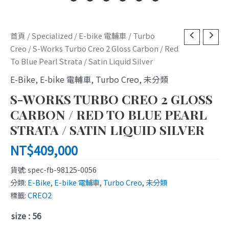
S-
首頁
/
Specialized
/
E-bike 電輔車
/
Turbo
Works
Creo
/ S-Works Turbo Creo 2 Gloss Carbon / Red
Turbo
To Blue Pearl Strata / Satin Liquid Silver
Creo
E-Bike
,
E-bike 電輔車
,
Turbo Creo
,
未分類
2
S-WORKS TURBO CREO 2 GLOSS
Gloss
Carbon
CARBON / RED TO BLUE PEARL
/
STRATA / SATIN LIQUID SILVER
Red
NT$
409,000
To
Blue
貨號:
spec-fb-98125-0056
Pearl
分類:
E-Bike
,
E-bike 電輔車
,
Turbo Creo
,
未分類
Strata
標籤:
CREO2
/
Satin
size
: 56
Liquid