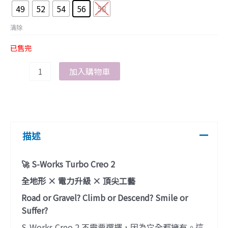
49
52
54
56
58
Silver
數
清除
量
已售完
加入購物車
描述
🚀 S-Works Turbo Creo 2
全地形 × 電力升級 × 頂尖工藝
Road or Gravel? Climb or Descend? Smile or
Suffer?
S-Works Creo 2 不需要選擇，因為它全都擁有。這