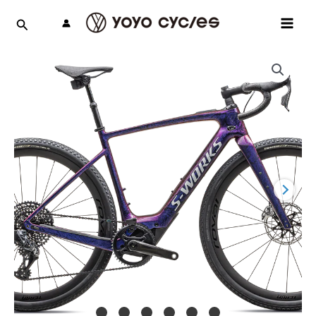
跳
MAI
至
MEN
主
要
內
容