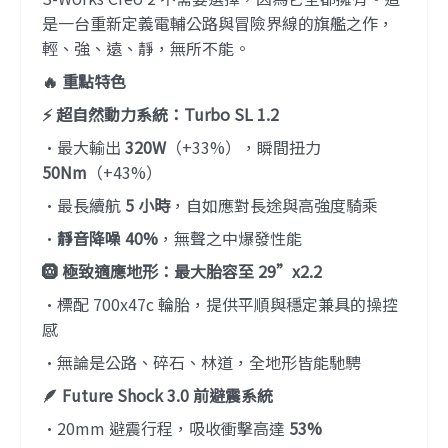
是一台重新定義電輔公路與冒險界線的旗艦之作，
輕、強、遠、靜，無所不能。
🔥 重點特色
⚡ 超自然動力系統：Turbo SL 1.2
•最大輸出
320W
（+33%），瞬間扭力
50Nm
（+43%）
•最長續航
5 小時
，自如應對長途與高強度騎乘
•
靜音降噪 40%
，無聲之中爆發性能
🛞 極致適應地形：最大胎容至 29”x2.2
•標配 700x47c 輪胎，提供平順與穩定兼具的操控
感
•無論是公路、碎石、林道，全地形皆能馳騁
🪶 Future Shock 3.0 前避震系統
•20mm 避震行程，吸收衝擊高達
53%