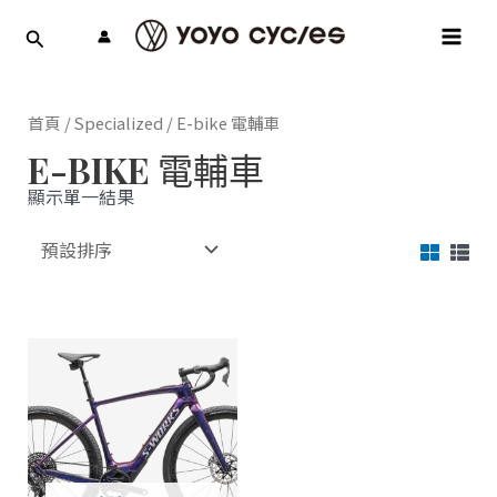
跳
MAI
至
MEN
主
要
內
首頁
/
Specialized
/ E-bike 電輔車
容
E-BIKE 電輔車
顯示單一結果
此
產
品
有
多
種