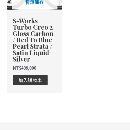
暫無庫存
款
式。
S-Works
可
Turbo Creo 2
在
Gloss Carbon
產
/ Red To Blue
品
Pearl Strata /
頁
Satin Liquid
面
Silver
選
NT$
409,000
擇
選
加入購物車
項