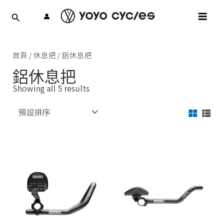
跳
MAI
至
MEN
主
要
內
首頁
/
休息把
/ 鋁休息把
容
鋁休息把
Showing all 5 results